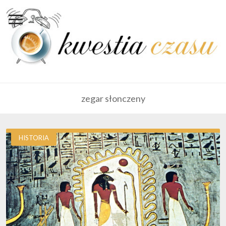
zegar słonczeny
HISTORIA