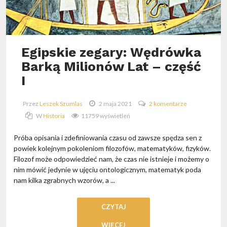
Egipskie zegary: Wędrówka
Barką Milionów Lat – część
I
Przez
Leszek Szumlas
2 maja 2021
2 komentarze
W
Historia
11759 wyświetleń
Próba opisania i zdefiniowania czasu od zawsze spędza sen z
powiek kolejnym pokoleniom filozofów, matematyków, fizyków.
Filozof może odpowiedzieć nam, że czas nie istnieje i możemy o
nim mówić jedynie w ujęciu ontologicznym, matematyk poda
nam kilka zgrabnych wzorów, a ...
CZYTAJ
WIĘCEJ